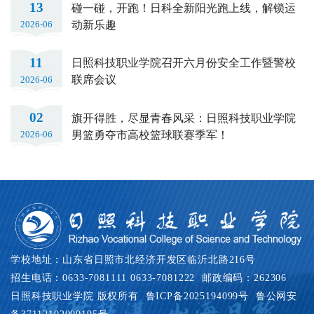
13
碰一碰，开跑！日科全新阳光跑上线，解锁运
动新乐趣
2026-06
11
日照科技职业学院召开六月份安全工作暨警校
联席会议
2026-06
02
旗开得胜，尽显青春风采：日照科技职业学院
男篮勇夺市高校篮球联赛季军！
2026-06
学校地址：山东省日照市北经济开发区临沂北路216号
招生电话：0633-7081111 0633-7081222 邮政编码：262306
日照科技职业学院 版权所有
鲁ICP备2025194099号
鲁公网安