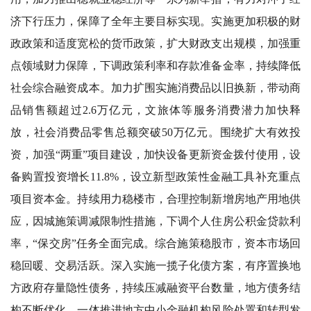
济下行压力，保障了全年主要目标实现。实施更加积极的财
政政策和适度宽松的货币政策，扩大财政支出规模，加强重
点领域财力保障，下调政策利率和存款准备金率，持续降低
社会综合融资成本。加力扩围实施消费品以旧换新，带动商
品销售额超过2.6万亿元，文旅体等服务消费潜力加快释
放，社会消费品零售总额突破50万亿元。围绕扩大有效投
资，加强“两重”项目建设，加快设备更新资金拨付使用，设
备购置投资增长11.8%，设立新型政策性金融工具补充重点
项目资本金。持续用力稳楼市，合理控制新增房地产用地供
应，因城施策调减限制性措施，下调个人住房公积金贷款利
率，“保交房”任务全面完成。综合施策稳股市，资本市场回
稳回暖、交易活跃。深入实施一揽子化债方案，有序置换地
方政府存量隐性债务，持续压减融资平台数量，地方债务结
构不断优化。一体推进地方中小金融机构风险处置和转型发