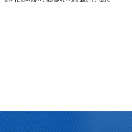
附件【
日照科技职业学院延期报到申请表.docx
】已下载
2
次